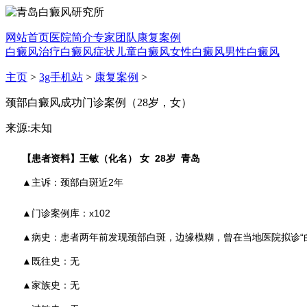
网站首页
医院简介
专家团队
康复案例
白癜风治疗
白癜风症状
儿童白癜风
女性白癜风
男性白癜风
主页
>
3g手机站
>
康复案例
>
颈部白癜风成功门诊案例（28岁，女）
来源:未知
【患者资料】王敏（化名）
女 28岁 青岛
▲主诉：颈部白斑近2年
▲门诊案例库：x102
▲病史：患者两年前发现颈部白斑，边缘模糊，曾在当地医院拟诊“
▲既往史：无
▲家族史：无