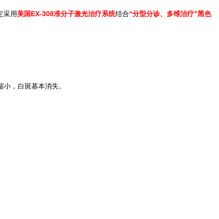
定采用
美国EX-308准分子激光治疗系统
结合
“分型分诊、多维治疗”黑色
缩小，白斑基本消失。