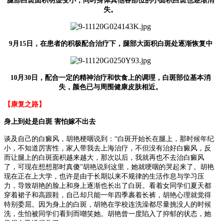
腿部白斑面积明显变小，同时身体其他各部位的小面积白斑也逐渐消
失。
9月15日，在患者的积极配合治疗下，腿部大面积白斑处逐渐恢复中
10月30日，配合一定的精神治疗和饮食上的调理，白斑部位基本消
失，颜色已与周围健康皮肤相近。
【康复之路】
身上到处是白斑 害怕嫁不出去
谈及自己的白癜风，胡艳梗咽说到：“白斑开始长在腿上，那时候年纪
小，不知道厉害性，家人带我去上海治疗，不但没有治好白癜风，反
而让腿上的白斑面积越来越大，那次以后，我就再也不去治白癜风
了，可现在想想那时真傻”胡艳说到这里，她就哽咽的哭起来了。胡艳
现在正在上大学，也许是由于长期以来不规律的生活作息与学习压
力，导致胡艳的脸上和身上逐渐也长出了白斑。看着女同学们夏天都
穿着裙子和高跟鞋，自己却只能一年四季裹着长裤，胡艳心理就觉得
特别委屈。因为身上的白斑，胡艳在学校连洗澡都尽量挑没人的时候
洗，生怕被同学们看到而嘲笑她。胡艳曾一度陷入了抑郁的状态，她