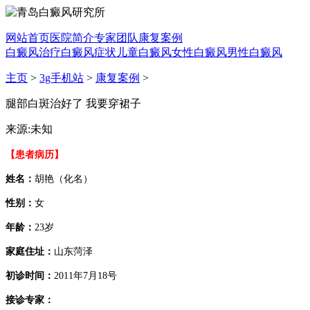
网站首页
医院简介
专家团队
康复案例
白癜风治疗
白癜风症状
儿童白癜风
女性白癜风
男性白癜风
主页
>
3g手机站
>
康复案例
>
腿部白斑治好了 我要穿裙子
来源:未知
【患者病历】
姓名：
胡艳（化名）
性别：
女
年龄：
23岁
家庭住址：
山东菏泽
初诊时间：
2011年7月18号
接诊专家：