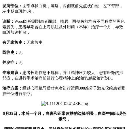
发病部位：
面部点状白斑，嘴唇，两侧腋前先点状白斑，左下臀部，
左小腿白斑约8年。
诊断：
Wood灯检测到患者面部、嘴唇、两侧腋前均有不同程度的黑色
素脱失，患者早期曾在上海肌注及外用药（不详）治疗一个月，导致
白斑加速扩散，
有无家族史：
无家族史
既往史：
无
并发症：
无
专家建议：
患者长期作息不规律，并且精神压力较大，患有轻微的抑
郁症，在进行手术治疗前进行心理精神上的治疗加强治疗信心。
治疗方案：
经过心理疏导后对患者进行运用308准分子激光仪给患者受
损部位进行治疗。
8月25日，术后一个月，白斑和正常皮肤的边缘明显，白斑中间出现色
素岛，