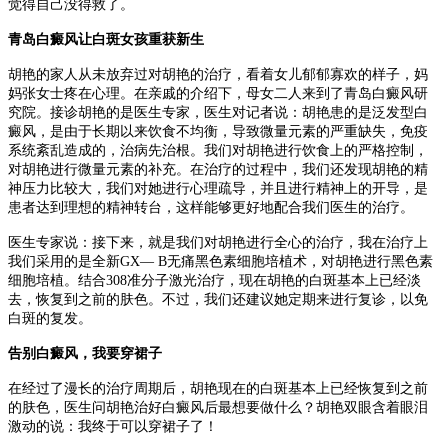
觉得自己没得救了。
青岛白癜风让白斑女孩重获新生
胡艳的家人从未放弃过对胡艳的治疗，看着女儿郁郁寡欢的样子，妈
妈张女士疼在心理。在亲戚的介绍下，母女二人来到了青岛白癜风研
究院。接诊胡艳的是医生专家，医生对记者说：胡艳患的是泛发型白
癜风，是由于长期以来饮食不均衡，导致微量元素的严重缺失，免疫
系统紊乱造成的，治病先治根。我们对胡艳进行饮食上的严格控制，
对胡艳进行微量元素的补充。在治疗的过程中，我们还发现胡艳的精
神压力比较大，我们对她进行心理疏导，并且进行精神上的开导，是
患者达到理想的精神转台，这样能够更好地配合我们医生的治疗。
医生专家说：接下来，就是我们对胡艳进行全心的治疗，我在治疗上
我们采用的是全新GX— B无痛黑色素细胞培植术，对胡艳进行黑色素
细胞培植。结合308准分子激光治疗，现在胡艳的白斑基本上已经淡
去，恢复到之前的肤色。不过，我们还建议她定期来进行复诊，以免
白斑的复发。
告别白癜风，我要穿裙子
在经过了漫长的治疗周期后，胡艳现在的白斑基本上已经恢复到之前
的肤色，医生问胡艳治好白癜风后最想要做什么？胡艳双眼含着眼泪
激动的说：我终于可以穿裙子了！