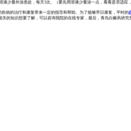
后，用溶液少量外涂患处，每天3次。（要先用溶液少量涂一点，看看是否适应
的疾病的治疗和康复带来一定的指导和帮助。为了能够早日康复，平时的
相关的知识想要了解，可以咨询我院的在线专家，最后，青岛白癜风研究