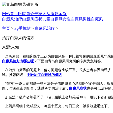
网站首页
医院简介
专家团队
康复案例
白癜风治疗
白癜风症状
儿童白癜风
女性白癜风
男性白癜风
主页
>
3g手机站
>
白癜风治疗
>
治疗白癜风的偏方
来源:未知
众所周知，在临床医学上认为白癜风是一种比较常见的且最近几年来的
白癜风偏方有哪些呢
？下面由青岛白癜风研究所的专家为您解答。
在治疗白癜风的问题上，偏方问题也比较严重。很多患者会因为经济、或
试。推荐阅读：
中医治疗白癜风的偏方
“偏方”一说大多都是一些不法分子借助患者心急就医的心理骗人。很多
医，与医生密切配合，通过科学的治疗后，
白癜风症状
也是可以治好的
加减法：搔痒者加苍耳子180g，腰以上者加羌活300g，腰以下者加独活3
上药共研细末做成蜜丸，每服十五克，每日三次，饭前淡盐汤送下。