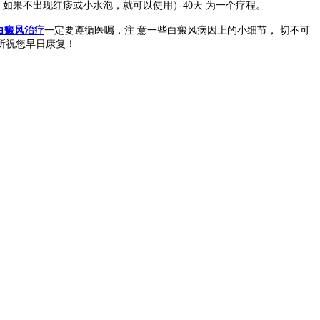
，如果不出现红疹或小水泡，就可以使用）40天 为一个疗程。
白癜风治疗
一定要遵循医嘱，注 意一些白癜风病因上的小细节， 切不可
所祝您早日康复！